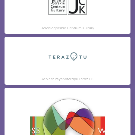
Jeleniogórskie Centrum Kultury
Gabinet Psychoterapii Teraz i Tu