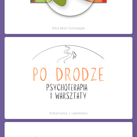
Rita Mari Schaeper
Katarzyna J. Lewińska